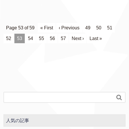
Page 53 of 59
« First
‹ Previous
49
50
51
52
53
54
55
56
57
Next ›
Last »

人気の記事