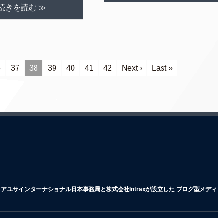
続きを読む ≫
6
37
38
39
40
41
42
Next ›
Last »
アユサインターナショナル日本事務局と株式会社Intraxが設立した ブログ型メデ