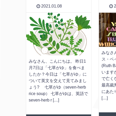
2021.01.08
2
みなさ
ス・ベ
みなさん、こんにちは。 昨日1
(Ruth 
月7日は「七草がゆ」を食べま
いますか
したか？今日は「七草がゆ」に
で亡く
ついて英文を交えて見てみまし
最高裁
ょう? 七草がゆ（seven-herb
にあた
rice soup） 七草がゆは、英語で
[…]
seven-herb r […]