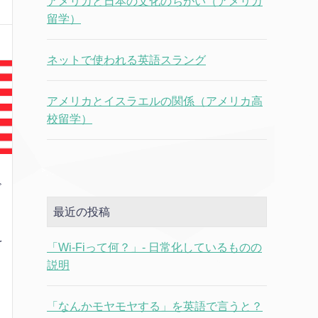
アメリカと日本の文化のちがい（アメリカ
留学）
ネットで使われる英語スラング
アメリカとイスラエルの関係（アメリカ高
校留学）
見
ド
、
最近の投稿
人
を
「Wi-Fiって何？」- 日常化しているものの
宙
説明
「なんかモヤモヤする」を英語で言うと？