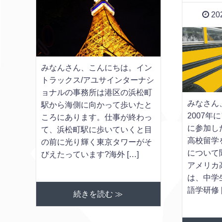
202
みなんさん、こんにちは。イン
トラックス/アユサインターナシ
ョナルの事務所は港区の浜松町
みなさん
駅から海側に向かって歩いたと
2007
ころにあります。仕事が終わっ
に参加し
て、浜松町駅に歩いていくと目
高校留学
の前に光り輝く東京タワーがそ
について聞
びえたっています?海外 […]
アメリカ
は、中学
語学研修 [
続きを読む ≫