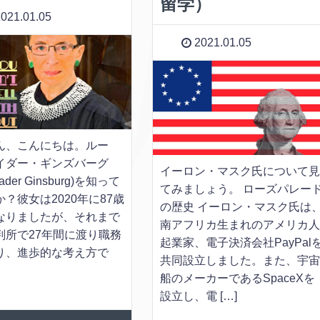
留学）
021.01.05
2021.01.05
ん、こんにちは。ルー
イダー・ギンズバーグ
イーロン・マスク氏について
Bader Ginsburg)を知って
てみましょう。 ローズパレー
？彼女は2020年に87歳
の歴史 イーロン・マスク氏は
なりましたが、それまで
南アフリカ生まれのアメリカ
判所で27年間に渡り職務
起業家、電子決済会社PayPal
り、進歩的な考え方で
共同設立しました。また、宇
船のメーカーであるSpaceXを
設立し、電 […]