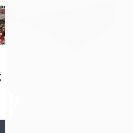
日
先
い
ホ
が
家