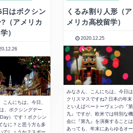
26日はボクシン
くるみ割り人形（ア
ー?（アメリカ
メリカ高校留学）
留学）
2020.12.25
0.12.26
みなさん、こんにちは。今日
クリスマスですね? 日本の年末
、こんにちは。今日、
といえばベートーヴェンの『
6日は、ボクシングデー
九』ですが、欧米では特別な
ng Day）です！ボクシン
会に『第九』を演奏すること
てなに？と思う方も多
あっても、年末にあらゆるオ
いでしょうか？スポー