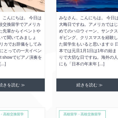
、こんにちは。 今日は
みなさん、こんにちは。 今日
校交換留学でアメリカ
大晦日ですね。アメリカでは
た先輩からイベントや
めてのハロウィーン、サンク
いて聞いてみましょ
ギビング、クリスマスを経験
メリカでお辞儀をしてみ
た留学生もいると思います☺ 
私にとっての一大イベン
本では元旦1月1日は1年の始ま
nt showでピアノ演奏を
りで大切な日ですね。海外の
…]
にも「日本の年末年 […]
続きを読む ≫
続きを読む ≫
・高校交換留学
高校留学・高校交換留学