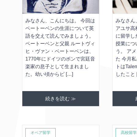
みなさん、こんにちは。 今回は
みなさん
ベートーベンの生涯について英
アユサ高
語を交えて読んでみましょう。
に留学し
ベートーベンと父親 ルートヴィ
授業につ
ヒ・ヴァン・ベートーベンは、
う。 ア
1770年にドイツのボンで宮廷音
た 今月
楽家の息子として生まれまし
トはTale
た。幼い頃からピ […]
したこと [
続きを読む ≫
オペア留学
高校留学