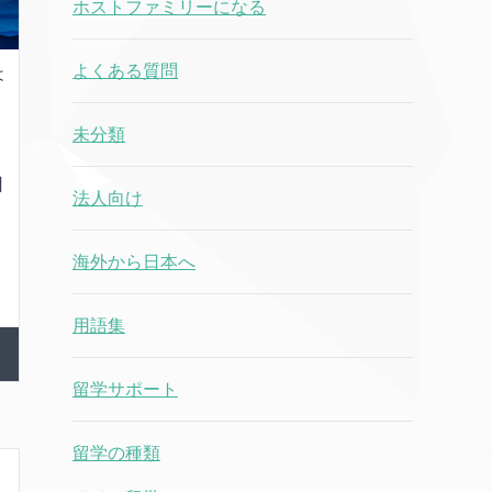
ホストファミリーになる
よくある質問
は
じ
ス
未分類
し
日
法人向け
人
海外から日本へ
用語集
留学サポート
留学の種類