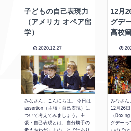
子どもの自己表現力
12月
（アメリカ オペア留
グデ
学）
高校
2020.12.27
202
みなさん、こんにちは。 今日は
みなさん
assertion（主張・自己表現）に
12月2
ついて考えてみましょう。主
（Boxi
張・自己表現とは、自分勝手の
グデーっ
考えやわがままのことではあり
いのでな