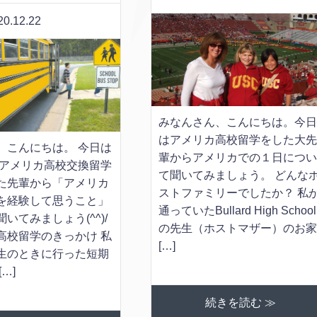
0.12.22
みなんさん、こんにちは。今
はアメリカ高校留学をした大
、こんにちは。 今日は
輩からアメリカでの１日につ
年にアメリカ高校交換留学
て聞いてみましょう。 どんな
た先輩から「アメリカ
ストファミリーでしたか？ 私
を経験して思うこと」
通っていたBullard High School
いてみましょう(^^)/
の先生（ホストマザー）のお
高校留学のきっかけ 私
[…]
生のときに行った短期
…]
続きを読む ≫