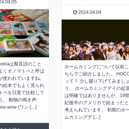
4.04.05
2024.04.04
opoeiaは擬音語のこと
ホームカミングについて以前
よくオノマトペと呼ば
ちらでご紹介しました。 HOC
が使われていますね。
って？ 少し掘り下げてみまし
の絵本でもよく見られ
う。 ホームカミングデイの起
トペを日英で比較して
は明確ではありませんが、19
う。 動物の鳴き声:
紀後半のアメリカで始まった
Bow-wow (ワン […]
考えられています。 初期のホ
ムカミングデ […]