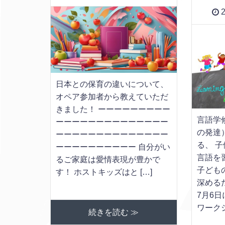
2
日本との保育の違いについて、
オペア参加者から教えていただ
きました！ ーーーーーーーーー
言語学
ーーーーーーーーーーーーーー
の発達
ーーーーーーーーーーーーーー
る、 
ーーーーーーーーーー 自分がい
言語を
るご家庭は愛情表現が豊かで
子ども
す！ ホストキッズはと […]
深める
7月6日
ワークシ
続きを読む ≫