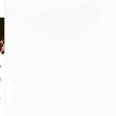
こ
O
ょ
源
世
と
ー