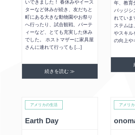
いできました！ 春休みやイース
年、教育
ターなど休みが続き、友だちと
バッジシ
町にある大きな動物園やお祭り
れていま
へ行ったり、試合観戦、パーテ
ステムは
ィーなど、とても充実した休み
やスキル
でした。 ホストマザーに家具屋
の向上やキ
さんに連れて行っても […]
続きを読む ≫
アメリカの生活
アメリカ
Earth Day
onoma