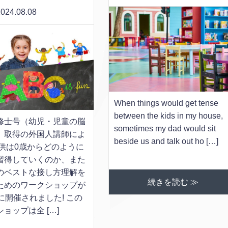
024.08.08
When things would get tense
between the kids in my house,
修士号（幼児・児童の脳
sometimes my dad would sit
）取得の外国人講師によ
beside us and talk out ho […]
子供は0歳からどのように
習得していくのか、また
のベストな接し方理解を
続きを読む ≫
ためのワークショップが
に開催されました! この
ョップは全 […]