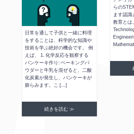
らのST
ます認識
教育とは、
Techno
日常を通して子供と一緒に料理
Engine
をすることは、科学的な知識や
Mathema
技術を学ぶ絶好の機会です。 例
えば、 1. 化学反応を観察する
パンケーキ作り: ベーキングパ
ウダーと牛乳を混ぜると、二酸
化炭素が発生し、パンケーキが
膨らみます。こ […]
続きを読む ≫