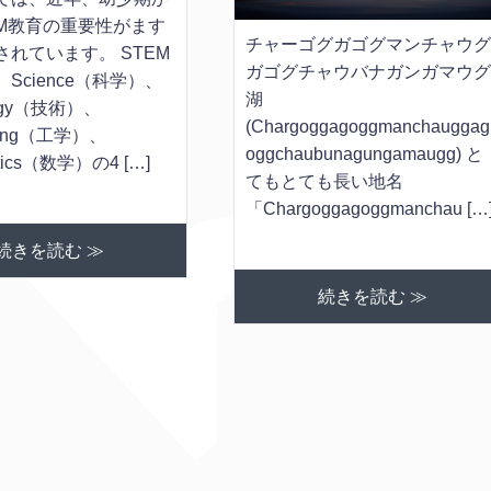
EM教育の重要性がます
チャーゴグガゴグマンチャウ
されています。 STEM
ガゴグチャウバナガンガマウ
Science（科学）、
湖
logy（技術）、
(Chargoggagoggmanchauggag
ering（工学）、
oggchaubunagungamaugg) と
tics（数学）の4 […]
てもとても長い地名
「Chargoggagoggmanchau […
続きを読む ≫
続きを読む ≫