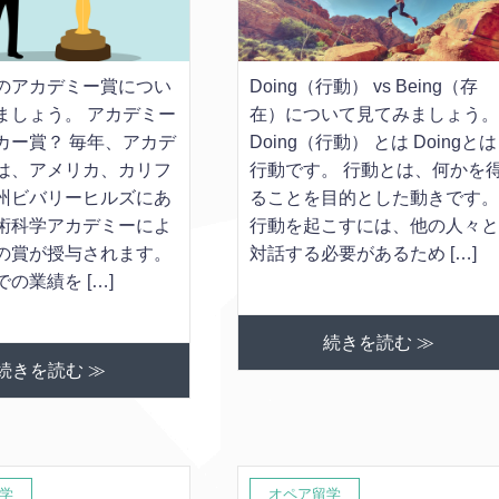
のアカデミー賞につい
Doing（行動） vs Being（存
ましょう。 アカデミー
在）について見てみましょう
カー賞？ 毎年、アカデ
Doing（行動） とは Doingとは
は、アメリカ、カリフ
行動です。 行動とは、何かを
州ビバリーヒルズにあ
ることを目的とした動きです
術科学アカデミーによ
行動を起こすには、他の人々
の賞が授与されます。
対話する必要があるため […]
の業績を […]
続きを読む ≫
続きを読む ≫
学
オペア留学