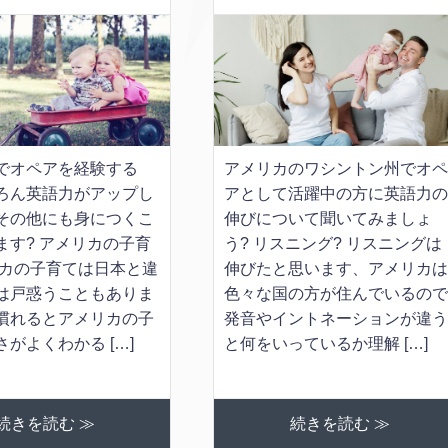
でオペアを経験する
アメリカのワシントン州でオ
ろん英語力がアップし
アとして活躍中の方に英語力
その他にも身につくこ
伸びについて聞いてみましょ
ます? アメリカの子育
う? リスニング? リスニングは
リカの子育ては日本と違
伸びたと思います、アメリカ
は戸惑うこともありま
色々な国の方が住んでいるの
慣れるとアメリカの子
発音やイントネーションが違
がよくわかる […]
と何をいっているか理解 […]
続きを読む ≫
続きを読む ≫