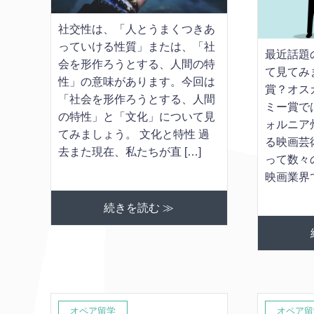
社交性は、「人とうまくつきあ
っていける性質」または、「社
最近話題
会を形作ろうとする、人間の特
て見てみ
性」の意味があります。今回は
賞？オス
「社会を形作ろうとする、人間
ミー賞で
の特性」と「文化」について見
ォルニア
てみましょう。 文化と特性 過
る映画芸
去また現在、私たちが直 […]
って数々
映画業界で
続きを読む ≫
オペア留学
オペア留