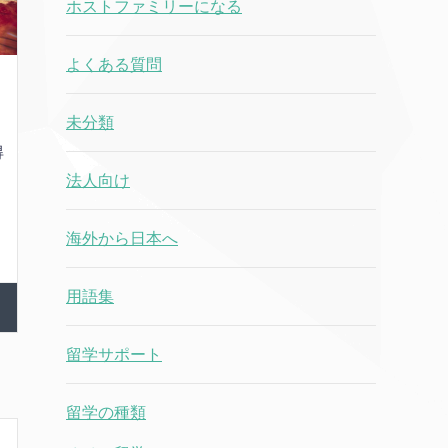
ホストファミリーになる
よくある質問
。
未分類
得
。
法人向け
と
海外から日本へ
用語集
留学サポート
留学の種類