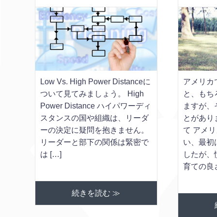
Low Vs. High Power Distanceに
アメリカ
ついて見てみましょう。 High
と、もち
Power Distance ハイパワーディ
ますが、
スタンスの国や組織は、リーダ
とがあり
ーの決定に疑問を抱きません。
て アメ
リーダーと部下の関係は緊密で
い、最初
は […]
したが、
育ての良さ
続きを読む ≫