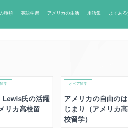
の種類
英語学習
アメリカの生活
用語集
よくある
留学
オペア留学
n Lewis氏の活躍
アメリカの自由のは
メリカ高校留
じまり（アメリカ高
校留学）