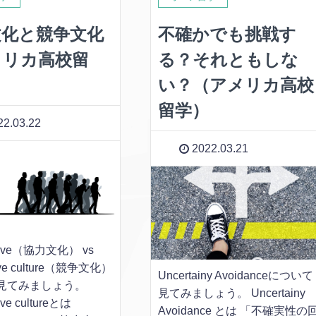
文化と競争文化
不確かでも挑戦す
メリカ高校留
る？それともしな
い？（アメリカ高校
留学）
2.03.22
2022.03.21
ative（協力文化） vs
tive culture（競争文化）
Uncertainy Avoidanceについて
見てみましょう。
見てみましょう。 Uncertainy
ive cultureとは
Avoidance とは 「不確実性の