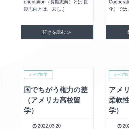
orientation（長期志向）とは 長
Coopera
期志向とは、未 […]
化）では、
続きを読む ≫
オペア留学
オペア留
国でちがう権力の差
アメ
（アメリカ高校留
柔軟
学）
学）
2022.03.20
202