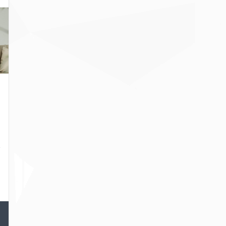
ペ
の
は
で
う