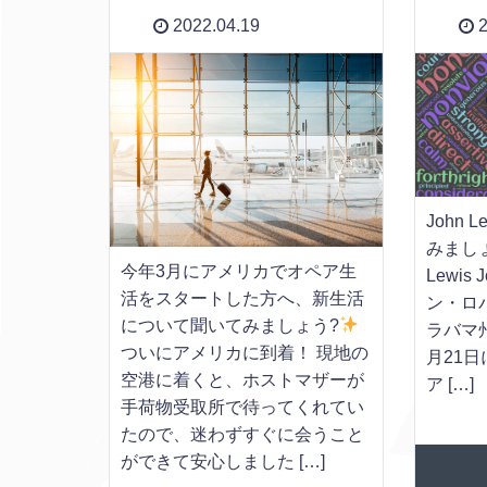
2022.04.19
2
John
みましょう
今年3月にアメリカでオペア生
Lewis 
活をスタートした方へ、新生活
ン・ロ
について聞いてみましょう?
ラバマ州
ついにアメリカに到着！ 現地の
月21
空港に着くと、ホストマザーが
ア […]
手荷物受取所で待ってくれてい
たので、迷わずすぐに会うこと
ができて安心しました […]