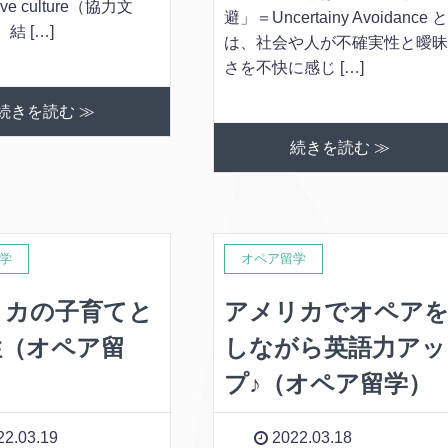
tive culture（協力文
避」＝Uncertainy Avoidance 
結 […]
は、社会や人が不確実性と曖
さを不快に感じ […]
続きを読む ≫
続きを読む ≫
学
オペア留学
リカの子育てと
アメリカでオペア
性（オペア留
しながら英語力アッ
プ♪（オペア留学）
2.03.19
2022.03.18