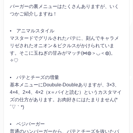
バーガーの裏メニューはたくさんありますが、いく
つかご紹介しますね！
• アニマルスタイル
マスタードでグリルされたパテに、刻んでキャラメ
リゼされたオニオン＆ピクルスがかけられていま
す。そこに玉ねぎの甘みがマッチ(⋈◍＞◡＜◍)。
✧♡
• パテとチーズの増量
基本メニューにDoubule-Doubleありますが、3×3、
4×4、2×4、4×2（x＝バイと読む）というカスタマイ
ズの仕方があります。お肉好きにはたまりません(*
´▽｀*)
• ベジバーガー
普通のハンバーガーから、パテとチーズを抜いたバ