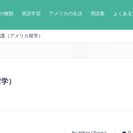
の種類
英語学習
アメリカの生活
用語集
よくある
護（アメリカ留学）
留学）
by Intrax / Ayusa
0