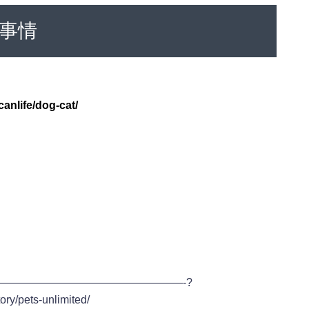
事情
anlife/dog-cat/
————————————————-?
ory/pets-unlimited/