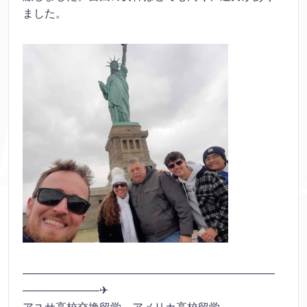
ました。
———————————————————————
———————✈