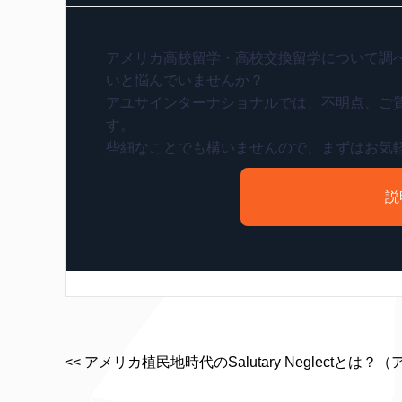
アメリカ高校留学・高校交換留学について調
いと悩んでいませんか？
アユサインターナショナルでは、不明点、ご
す。
些細なことでも構いませんので、まずはお気
説
<< アメリカ植民地時代のSalutary Neglectとは