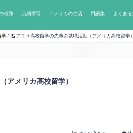
の種類
英語学習
アメリカの生活
用語集
よくある
留学
/
アユサ高校留学の先輩の就職活動（アメリカ高校留学
動（アメリカ高校留学）
by Intrax / Ayusa
0