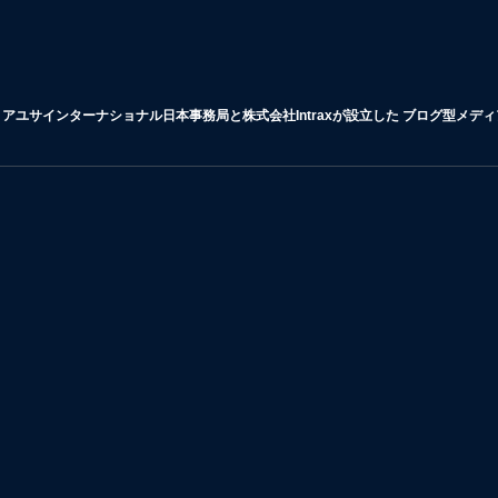
アユサインターナショナル日本事務局と株式会社Intraxが設立した ブログ型メデ