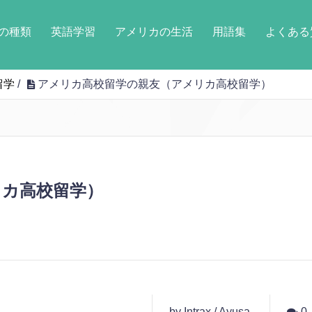
の種類
英語学習
アメリカの生活
用語集
よくある
留学
/
アメリカ高校留学の親友（アメリカ高校留学）
リカ高校留学）
by Intrax / Ayusa
0