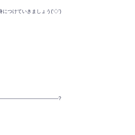
つけていきましょう(‘◇’)ゞ
————————————–?