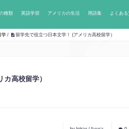
の種類
英語学習
アメリカの生活
用語集
よくある
留学
/
留学先で役立つ日本文学！ (アメリカ高校留学）
メリカ高校留学）
by Intrax / Ayusa
0