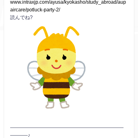
www.intraxjp.com/ayusa/kyokasho/study_abroad/aup
aircare/potluck-party-2/
読んでね?
———————————————————————
———–♪