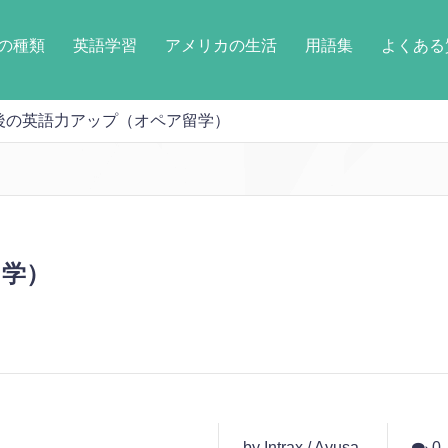
の種類
英語学習
アメリカの生活
用語集
よくある
後の英語力アップ（オペア留学）
留学）
by Intrax / Ayusa
0