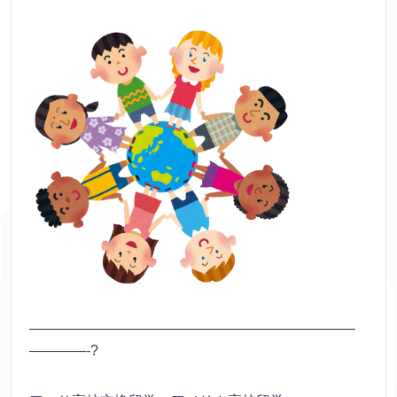
———————————————————————
————-?