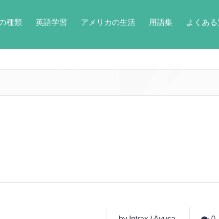
の種類
英語学習
アメリカの生活
用語集
よくある
by Intrax / Ayusa
0