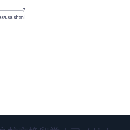
————-?
s/usa.shtml