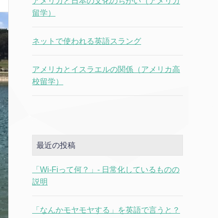
アメリカと日本の文化のちがい（アメリカ
留学）
ネットで使われる英語スラング
アメリカとイスラエルの関係（アメリカ高
校留学）
最近の投稿
「Wi-Fiって何？」- 日常化しているものの
説明
「なんかモヤモヤする」を英語で言うと？