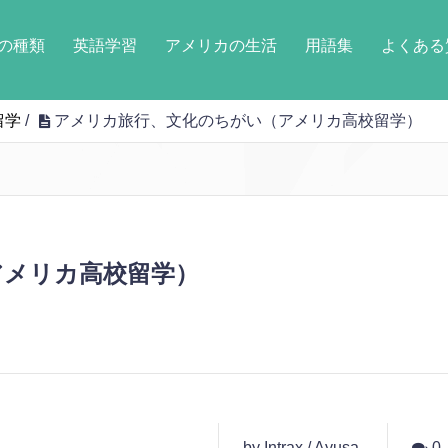
の種類
英語学習
アメリカの生活
用語集
よくある
留学
/
アメリカ旅行、文化のちがい（アメリカ高校留学）
アメリカ高校留学）
by Intrax / Ayusa
0