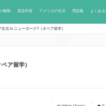
の種類
英語学習
アメリカの生活
用語集
よくある
生活 in ニューヨーク?（オペア留学）
オペア留学）
by Intrax / Ayusa
0