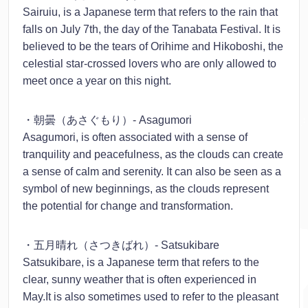
Sairuiu, is a Japanese term that refers to the rain that
falls on July 7th, the day of the Tanabata Festival. It is
believed to be the tears of Orihime and Hikoboshi, the
celestial star-crossed lovers who are only allowed to
meet once a year on this night.
・朝曇（あさぐもり）- Asagumori
Asagumori, is often associated with a sense of
tranquility and peacefulness, as the clouds can create
a sense of calm and serenity. It can also be seen as a
symbol of new beginnings, as the clouds represent
the potential for change and transformation.
・五月晴れ（さつきばれ）- Satsukibare
Satsukibare, is a Japanese term that refers to the
clear, sunny weather that is often experienced in
May.It is also sometimes used to refer to the pleasant