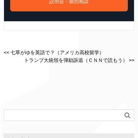
説明会・個別相談
<< 七草がゆを英語で？（アメリカ高校留学）
トランプ大統領を弾劾訴追（ＣＮＮで読もう） >>
