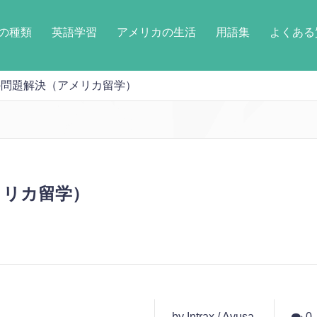
の種類
英語学習
アメリカの生活
用語集
よくある
問題解決（アメリカ留学）
メリカ留学）
by Intrax / Ayusa
0