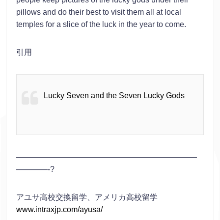
pillows and do their best to visit them all at local
temples for a slice of the luck in the year to come.
引用
Lucky Seven and the Seven Lucky Gods
———————————————————————
————-?
アユサ高校交換留学、アメリカ高校留学
www.intraxjp.com/ayusa/