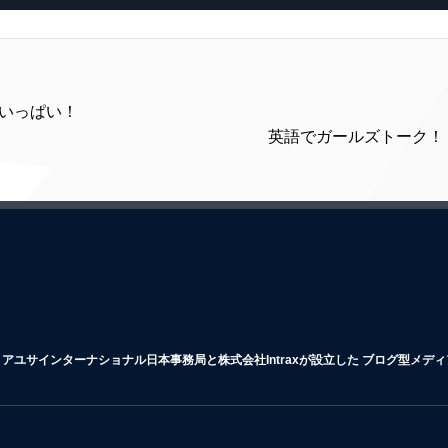
がいっぱい！
英語でガールズトーク！ 
アユサインターナショナル日本事務局と株式会社Intraxが設立した ブログ型メデ