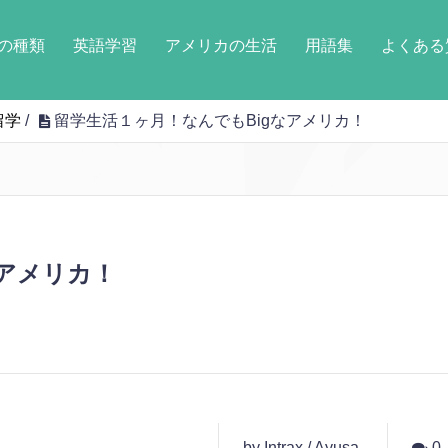
の種類
英語学習
アメリカの生活
用語集
よくある
留学
/
留学生活１ヶ月！なんでもBigなアメリカ！
なアメリカ！
by Intrax / Ayusa
0