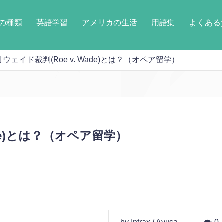
の種類
英語学習
アメリカの生活
用語集
よくある
ウェイド裁判(Roe v. Wade)とは？（オペア留学）
ade)とは？（オペア留学）
by Intrax / Ayusa
0