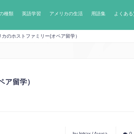
の種類
英語学習
アメリカの生活
用語集
よくある
リカのホストファミリー(オペア留学）
ペア留学）
by Intrax / Ayusa
0