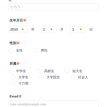
名
生年月日
※
年
月
日
性別
※
女性
男性
所属
※
中学生
高校生
短大生
大学生
大学院生
社会人
その他
Email
※