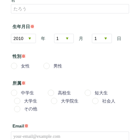
名
生年月日
※
年
月
日
性別
※
女性
男性
所属
※
中学生
高校生
短大生
大学生
大学院生
社会人
その他
Email
※